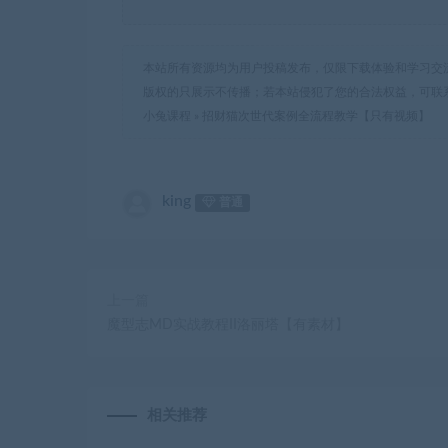
本站所有资源均为用户投稿发布，仅限下载体验和学习交
版权的只展示不传播；若本站侵犯了您的合法权益，可联
小兔课程
»
招财猫次世代案例全流程教学【只有视频】
king
普通
上一篇
魔型志MD实战教程II洛丽塔【有素材】
相关推荐