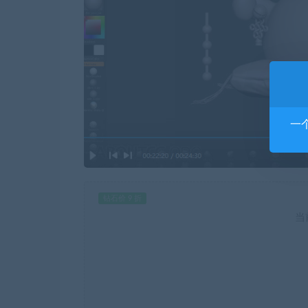
一
钻石价 9 折
当