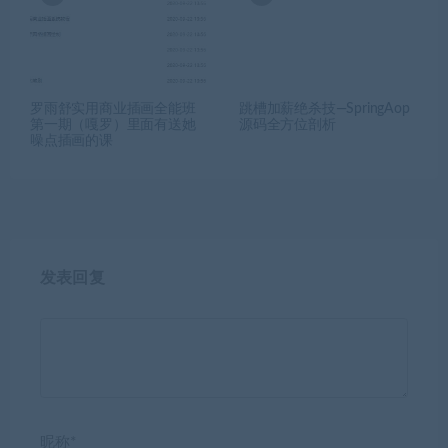
罗雨舒实用商业插画全能班
跳槽加薪绝杀技—SpringAop
第一期（嘎罗）里面有送她
源码全方位剖析
噪点插画的课
发表回复
昵称*