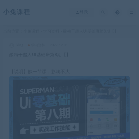
小兔课程
登录
当前位置：
小兔课程
学习资料
酸梅干超人UI基础班第8期【】
>
>
king
学习资料
2022-12-31
酸梅干超人UI基础班第8期【】
【说明】缺一节课，影响不大