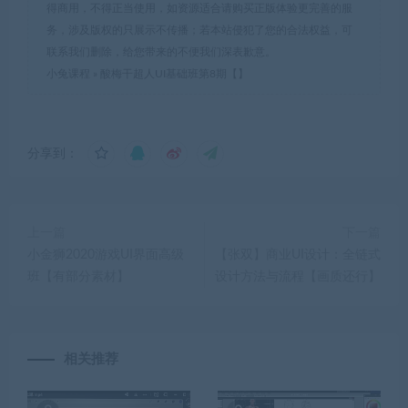
得商用，不得正当使用，如资源适合请购买正版体验更完善的服
务，涉及版权的只展示不传播；若本站侵犯了您的合法权益，可
联系我们删除，给您带来的不便我们深表歉意。
小兔课程
»
酸梅干超人UI基础班第8期【】
分享到：
上一篇
下一篇
小金狮2020游戏UI界面高级
【张双】商业UI设计：全链式
班【有部分素材】
设计方法与流程【画质还行】
相关推荐