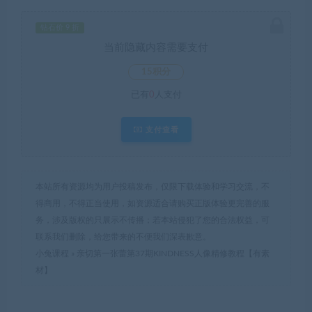
钻石价 9 折
当前隐藏内容需要支付
15积分
已有
0
人支付
支付查看
本站所有资源均为用户投稿发布，仅限下载体验和学习交流，不
得商用，不得正当使用，如资源适合请购买正版体验更完善的服
务，涉及版权的只展示不传播；若本站侵犯了您的合法权益，可
联系我们删除，给您带来的不便我们深表歉意。
小兔课程
»
亲切第一张蕾第37期KINDNESS人像精修教程【有素
材】