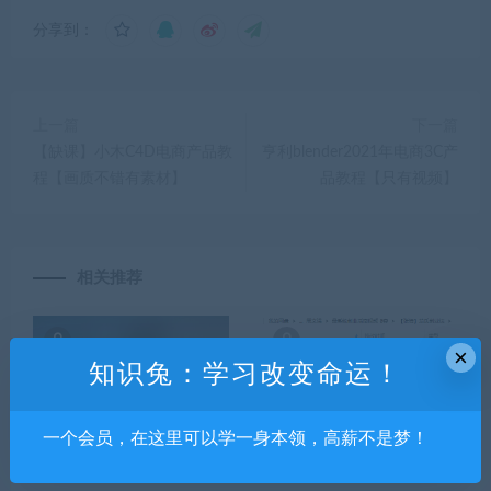
分享到：
上一篇
下一篇
【缺课】小木C4D电商产品教
亨利blender2021年电商3C产
程【画质不错有素材】
品教程【只有视频】
相关推荐
×
知识兔：学习改变命运！
一个会员，在这里可以学一身本领，高薪不是梦！
C++对象模型探索视频课程
最系统创业指南视频