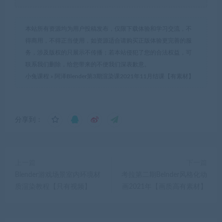
本站所有资源均为用户投稿发布，仅限下载体验和学习交流，不
得商用，不得正当使用，如资源适合请购买正版体验更完善的服
务，涉及版权的只展示不传播；若本站侵犯了您的合法权益，可
联系我们删除，给您带来的不便我们深表歉意。
小兔课程
»
阿泽Blender第3期渲染课2021年11月结课【有素材】
分享到：
上一篇
下一篇
Blender游戏场景室内环境材
考拉第二期Belnder风格化动
质渲染教程【只有视频】
画2021年【画质高有素材】