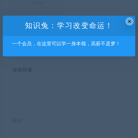
×
ThinkPHP5打造你的自动赚钱
数据可视化设计课-全能合集2
知识兔：学习改变命运！
系统
020【超清有素材】
一个会员，在这里可以学一身本领，高薪不是梦！
发表回复
昵称*