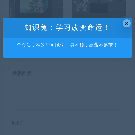
×
知识兔：学习改变命运！
随随古风第五期2021年【超
niaoniao第十四期oc渲染课
清有笔刷】
【2021年4月16结课有素材】
一个会员，在这里可以学一身本领，高薪不是梦！
发表回复
昵称*