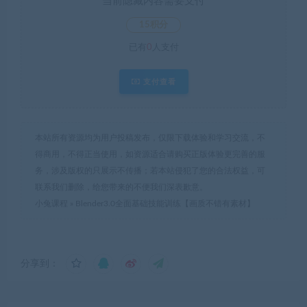
当前隐藏内容需要支付
15积分
已有
0
人支付
支付查看
本站所有资源均为用户投稿发布，仅限下载体验和学习交流，不
得商用，不得正当使用，如资源适合请购买正版体验更完善的服
务，涉及版权的只展示不传播；若本站侵犯了您的合法权益，可
联系我们删除，给您带来的不便我们深表歉意。
小兔课程
»
Blender3.0全面基础技能训练【画质不错有素材】
分享到：