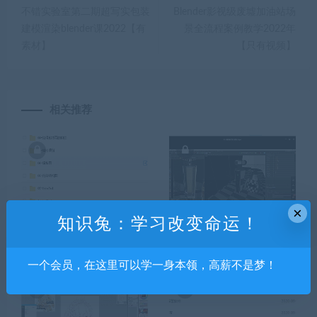
不错实验室第二期超写实包装
Blender影视级废墟加油站场
建模渲染blender课2022【有
景全流程案例教学2022年
素材】
【只有视频】
相关推荐
×
知识兔：学习改变命运！
船长C4D产品表现案例课百
船长C4D Octane 奢华香水风
度云
格图产品渲染中文教程【有
工程文件】
一个会员，在这里可以学一身本领，高薪不是梦！