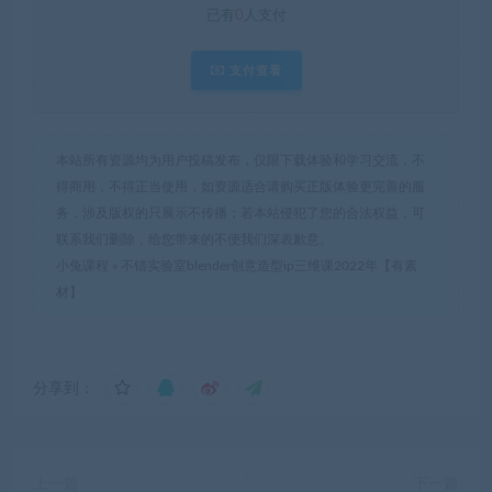
已有
0
人支付
支付查看
本站所有资源均为用户投稿发布，仅限下载体验和学习交流，不
得商用，不得正当使用，如资源适合请购买正版体验更完善的服
务，涉及版权的只展示不传播；若本站侵犯了您的合法权益，可
联系我们删除，给您带来的不便我们深表歉意。
小兔课程
»
不错实验室blender创意造型ip三维课2022年【有素
材】
分享到：
上一篇
下一篇