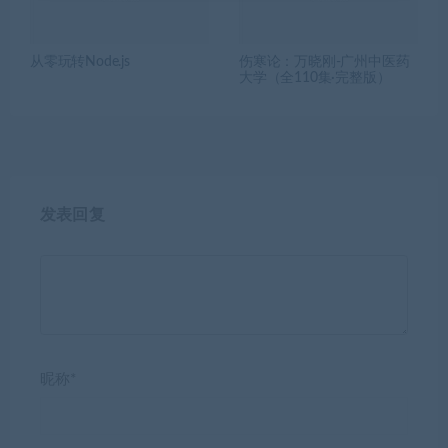
从零玩转Node.js
伤寒论：万晓刚-广州中医药
大学（全110集·完整版）
发表回复
昵称*