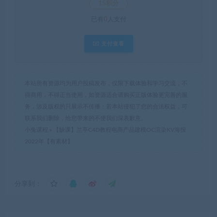
15积分
已有
0
人支付
支付查看
本站所有资源均为用户投稿发布，仅限下载体验和学习交流，不
得商用，不得正当使用，如资源适合请购买正版体验更完善的服
务，涉及版权的只展示不传播；若本站侵犯了您的合法权益，可
联系我们删除，给您带来的不便我们深表歉意。
小兔课程
»
【缺课】兰亭C4D教程电商产品建模OC渲染KV海报
2022年【有素材】
分享到：