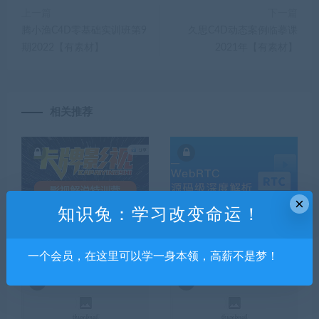
上一篇
下一篇
腾小渔C4D零基础实训班第9
久思C4D动态案例临摹课
期2022【有素材】
2021年【有素材】
相关推荐
×
知识兔：学习改变命运！
卡牌影视解说特训营百度云
WebRTC源码级深度解析，进
下载
阶大厂高级音视频开发者
一个会员，在这里可以学一身本领，高薪不是梦！