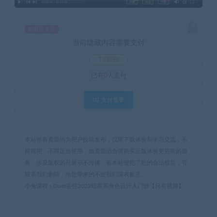
钻石价 9 折
当前隐藏内容需要支付
15积分
已有
0
人支付
支付查看
本站所有资源均为用户投稿发布，仅限下载体验和学习交流，不
得商用，不得正当使用，如资源适合请购买正版体验更完善的服
务，涉及版权的只展示不传播；若本站侵犯了您的合法权益，可
联系我们删除，给您带来的不便我们深表歉意。
小兔课程
»
Duet丢特2022暗黑系角色设计入门班【只有视频】