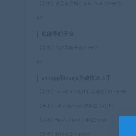
【录播】设置全局属性globalStyle
(12分钟)
06
底部导航开发
【录播】底部导航开发
(14分钟)
07
uni-app和vuejs基础快速上手
【录播】view和text组件和动画使用
(17分钟)
【录播】uni-app的css3选择器
(14分钟)
【录播】flex布局快速上手
(23分钟)
【录播】数据渲染
(18分钟)