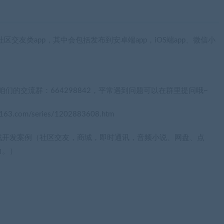
社区交友类app，其中会包括发布到安卓端app，iOS端app、微信小
们的交流群：664298842，平常遇到问题可以在群里提问哦~
.com/series/1202883608.htm
7大实战开发案例（社区交友，商城，即时通讯，音频小说、网盘、点
力。）