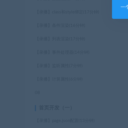
一
【录播】class和style绑定
(17分钟)
【录播】条件渲染
(16分钟)
【录播】列表渲染
(17分钟)
【录播】事件处理器
(14分钟)
【录播】监听属性
(7分钟)
【录播】计算属性
(6分钟)
08
首页开发（一）
【录播】page.json配置
(13分钟)