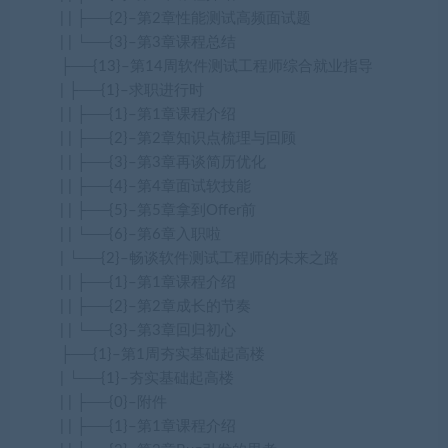
| | ├──{2}–第2章性能测试高频面试题
| | └──{3}–第3章课程总结
├──{13}–第14周软件测试工程师综合就业指导
| ├──{1}–求职进行时
| | ├──{1}–第1章课程介绍
| | ├──{2}–第2章知识点梳理与回顾
| | ├──{3}–第3章再谈简历优化
| | ├──{4}–第4章面试软技能
| | ├──{5}–第5章拿到Offer前
| | └──{6}–第6章入职啦
| └──{2}–畅谈软件测试工程师的未来之路
| | ├──{1}–第1章课程介绍
| | ├──{2}–第2章成长的节奏
| | └──{3}–第3章回归初心
├──{1}–第1周夯实基础起高楼
| └──{1}–夯实基础起高楼
| | ├──{0}–附件
| | ├──{1}–第1章课程介绍