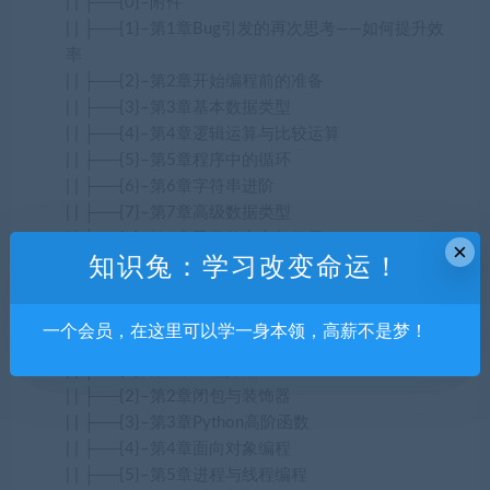
| | ├──{0}–附件
| | ├──{1}–第1章Bug引发的再次思考——如何提升效
率
| | ├──{2}–第2章开始编程前的准备
| | ├──{3}–第3章基本数据类型
| | ├──{4}–第4章逻辑运算与比较运算
| | ├──{5}–第5章程序中的循环
| | ├──{6}–第6章字符串进阶
| | ├──{7}–第7章高级数据类型
| | ├──{8}–第8章函数的定义与使用
×
知识兔：学习改变命运！
| | └──{9}–第9章课程总结
├──{7}–第7周Python语法进阶
| ├──{1}–Python语法进阶
一个会员，在这里可以学一身本领，高薪不是梦！
| | ├──{0}–附件
| | ├──{1}–第1章课程介绍
| | ├──{2}–第2章闭包与装饰器
| | ├──{3}–第3章Python高阶函数
| | ├──{4}–第4章面向对象编程
| | ├──{5}–第5章进程与线程编程