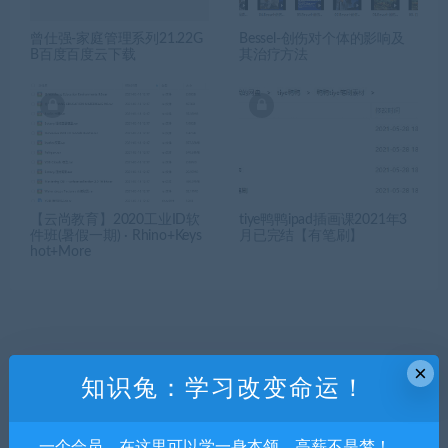
曾仕强-家庭管理系列21.22G
Bessel-创伤对个体的影响及
B百度百度云下载
其治疗方法
【云尚教育】2020工业ID软
tiye鸭鸭ipad插画课2021年3
件班(暑假一期) · Rhino+Keys
月已完结【有笔刷】
hot+More
×
知识兔：学习改变命运！
发表回复
一个会员，在这里可以学一身本领，高薪不是梦！