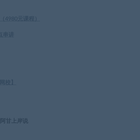
（4980元课程）
点串讲
公网校】
考阿甘上岸说