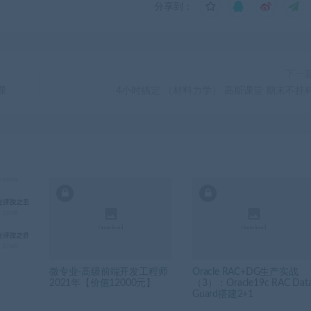
分享到：
下一
课
4小时搞定 （材料力学） 高斯课堂 期末不挂
微专业-高级前端开发工程师
Oracle RAC+DG生产实战
2021年【价值12000元】
（3）：Oracle19c RAC Dat
Guard搭建2+1