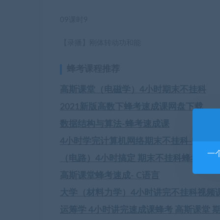
09
课时9
【录播】刚体转动功和能
蜂考课程推荐
高斯课堂（电磁学）4小时期末不挂科
2021新版高数下蜂考速成课网盘下载
数据结构与算法-蜂考速成课
4小时学完计算机网络期末不挂科-蜂考高
一
（电路）4小时搞定 期末不挂科蜂考速成
高斯课堂蜂考速成- C语言
大学（材料力学）4小时讲完不挂科视频
运筹学 4小时讲完速成课蜂考 高斯课堂 