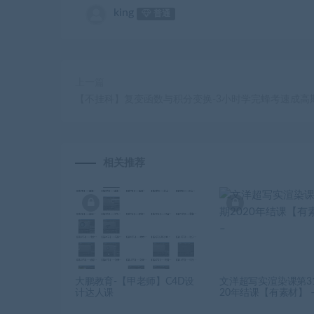
king
普通
上一篇
【不挂科】复变函数与积分变换-3小时学完蜂考速成高
相关推荐
大鹏教育-【甲老师】C4D设
文洋超写实渲染课第31
计达人课
20年结课【有素材】 