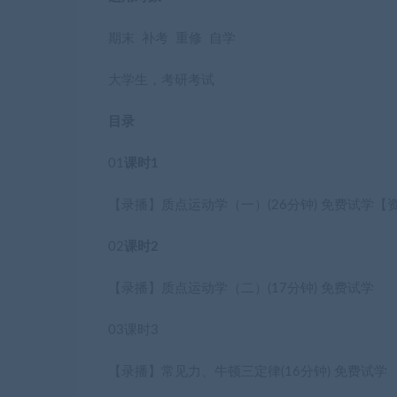
期末 补考 重修 自学
大学生，考研考试
目录
01
课时1
【录播】质点运动学（一）
(26分钟)
免费试学
【
02
课时2
【录播】质点运动学（二）
(17分钟)
免费试学
03
课时3
【录播】常见力、牛顿三定律
(16分钟)
免费试学