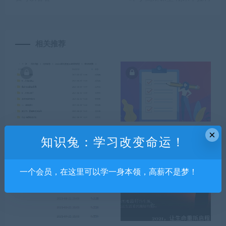
相关推荐
coooo爱吃芝士第三期ipad插
全面掌握MongoDB4.0 完成
×
画课程2021年2月结课【画质
从小白到达人的蜕变
知识兔：学习改变命运！
不错有笔刷】
一个会员，在这里可以学一身本领，高薪不是梦！