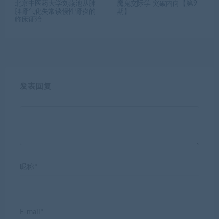
北京中医药大学刘燕池从肺
魔鬼交际学 突破内向【第9
脾肾气化失常谈慢性肾炎的
期】
临床证治
发表回复
昵称*
E-mail*