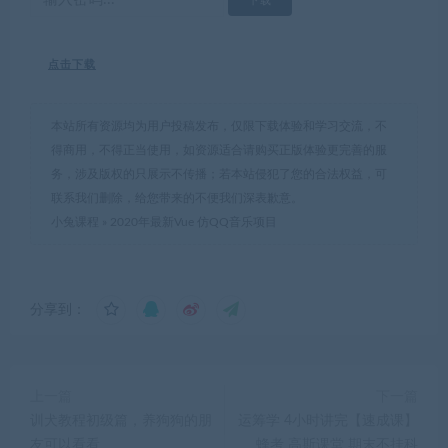
点击下载
本站所有资源均为用户投稿发布，仅限下载体验和学习交流，不
得商用，不得正当使用，如资源适合请购买正版体验更完善的服
务，涉及版权的只展示不传播；若本站侵犯了您的合法权益，可
联系我们删除，给您带来的不便我们深表歉意。
小兔课程
»
2020年最新Vue 仿QQ音乐项目
分享到：
上一篇
下一篇
训犬教程初级篇，养狗狗的朋
运筹学 4小时讲完【速成课】
友可以看看
蜂考 高斯课堂 期末不挂科