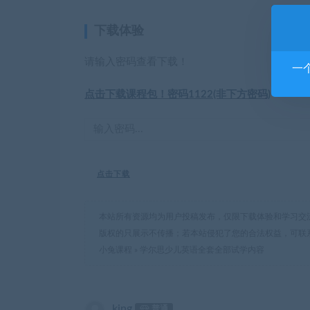
下载体验
请输入密码查看下载！
一
点击下载课程包！密码1122(非下方密码)
点击下载
本站所有资源均为用户投稿发布，仅限下载体验和学习交
版权的只展示不传播；若本站侵犯了您的合法权益，可联
小兔课程
»
学尔思少儿英语全套全部试学内容
king
普通