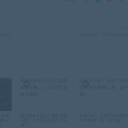
分享到：
下一
使用更
精品课堂，英语四级全程
程从零
湛北抖音小店入门进阶高阶
作手小泽： 从散户到游资的
烟雾 M
合集，八大玩法打造百万店
24节课(第二期：盘中篇) –
质
铺 –