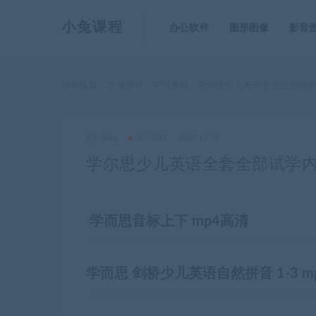
小兔课程
办公软件
图形图像
影音
当前位置：
小兔课程
学习资料
学尔思少儿英语全套全部试
>
>
king
学习资料
2022-12-28
学尔思少儿英语全套全部试学
学而思音标上下 mp4高清
学而思 剑桥少儿英语自然拼音 1-3 m