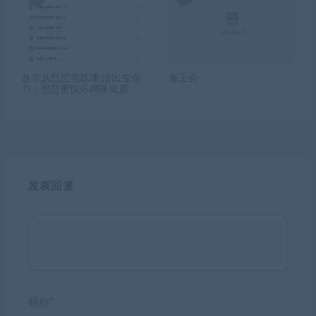
丛非从怼怼实践课 活出生命
秦王会
力，怼怼更快乐网课资源
发表回复
昵称*