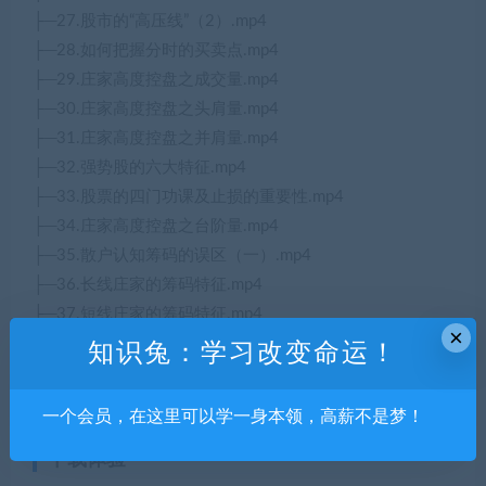
├─27.股市的“高压线”（2）.mp4
├─28.如何把握分时的买卖点.mp4
├─29.庄家高度控盘之成交量.mp4
├─30.庄家高度控盘之头肩量.mp4
├─31.庄家高度控盘之并肩量.mp4
├─32.强势股的六大特征.mp4
├─33.股票的四门功课及止损的重要性.mp4
├─34.庄家高度控盘之台阶量.mp4
├─35.散户认知筹码的误区（一）.mp4
├─36.长线庄家的筹码特征.mp4
├─37.短线庄家的筹码特征.mp4
×
├─38.中线庄家的筹码特征.mp4
知识兔：学习改变命运！
├─39.如何利用龙虎榜选出暴涨股.mp4
└─40.均线100分之强势股复盘.mp
一个会员，在这里可以学一身本领，高薪不是梦！
下载体验