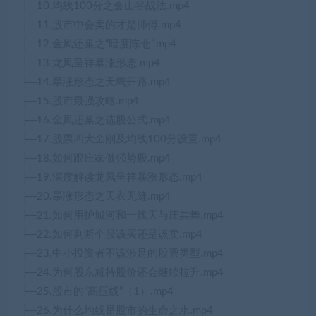
├─10.均线100分之金山谷战法.mp4
├─11.股市中会卖的才是师傅.mp4
├─12.金凤还巢之“暗度陈仓”.mp4
├─13.龙凤呈祥暴涨形态.mp4
├─14.暴涨形态之天鹰开路.mp4
├─15.股市最强攻略.mp4
├─16.金凤还巢之选股公式.mp4
├─17.股票四大金刚及均线100分设置.mp4
├─18.如何跟庄家做强势股.mp4
├─19.深度解读龙凤呈祥暴涨形态.mp4
├─20.暴涨形态之天衣无缝.mp4
├─21.如何用护城河和一线天与庄共舞.mp4
├─22.如何判断个股该买还是该卖.mp4
├─23.中小投资者不该涉足的股票类型.mp4
├─24.为何股东减持股价还会继续拉升.mp4
├─25.股市的“高压线”（1）.mp4
├─26.为什么均线是股市的生命之水.mp4