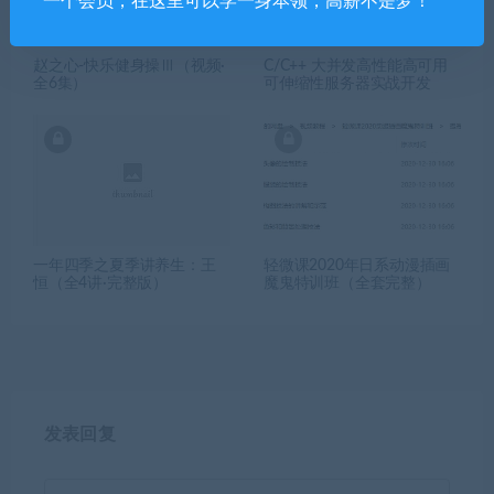
一个会员，在这里可以学一身本领，高薪不是梦！
赵之心-快乐健身操Ⅲ（视频·
C/C++ 大并发高性能高可用
全6集）
可伸缩性服务器实战开发
一年四季之夏季讲养生：王
轻微课2020年日系动漫插画
恒（全4讲·完整版）
魔鬼特训班（全套完整）
发表回复