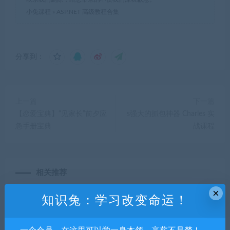
小兔课程
»
ASP.NET 高级教程合集
分享到：
上一篇
下一篇
【恋爱宝典】“见家长”前夕应
s强大的抓包神器 Charles 实
急手册宝典
战课程
相关推荐
×
知识兔：学习改变命运！