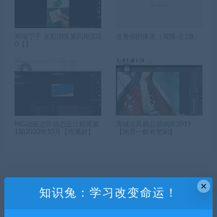
邓瑞宁子 水彩团练第四期202
改善你的体质（视频·全2集）
0【】
MG动画进阶动态设计精英第
离城古风精品插画班2019
1期2020年10月【有素材】
【画质一般有笔刷】
×
知识兔：学习改变命运！
发表回复