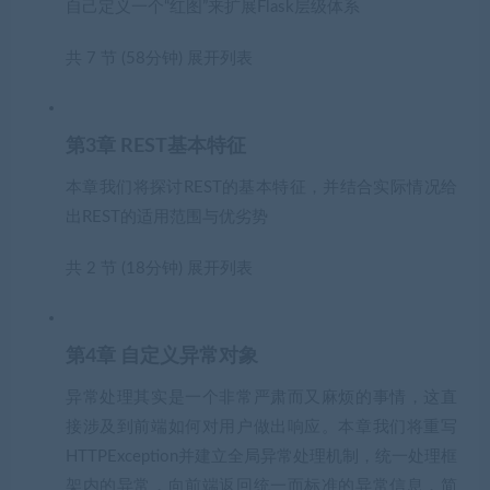
自己定义一个“红图”来扩展Flask层级体系
共 7 节 (58分钟)
展开列表
第3章 REST基本特征
本章我们将探讨REST的基本特征，并结合实际情况给
出REST的适用范围与优劣势
共 2 节 (18分钟)
展开列表
第4章 自定义异常对象
异常处理其实是一个非常严肃而又麻烦的事情，这直
接涉及到前端如何对用户做出响应。本章我们将重写
HTTPException并建立全局异常处理机制，统一处理框
架内的异常，向前端返回统一而标准的异常信息，简