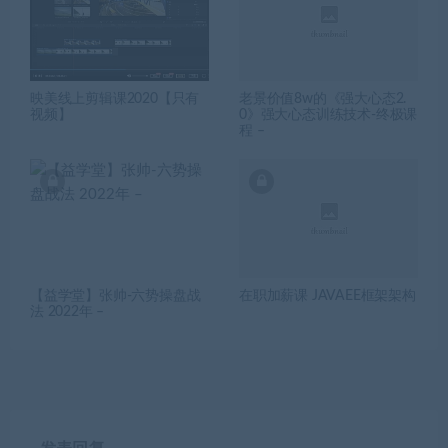
映美线上剪辑课2020【只有
老景价值8w的《强大心态2.
视频】
0》强大心态训练技术-终极课
程 –
【益学堂】张帅-六势操盘战
在职加薪课 JAVAEE框架架构
法 2022年 –