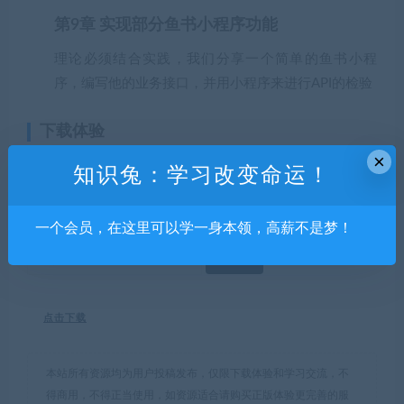
第9章 实现部分鱼书小程序功能
理论必须结合实践，我们分享一个简单的鱼书小程
序，编写他的业务接口，并用小程序来进行API的检验
下载体验
×
知识兔：学习改变命运！
请输入密码查看下载！
点击下载课程包！密码1122(非下方密码)
一个会员，在这里可以学一身本领，高薪不是梦！
点击下载
本站所有资源均为用户投稿发布，仅限下载体验和学习交流，不
得商用，不得正当使用，如资源适合请购买正版体验更完善的服