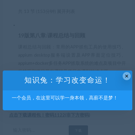
共 13 节 (153分钟)
展开列表
19版第八章:课程总结与回顾
课程总结与回顾：常用的APP抓包工具的使用技巧、
appium desktop服务端设置及APP界面定位技巧、
appium+docker多任务APP抓取系统的难点及项目中开
发技巧和项目开发逻辑及项目中遇到的难点等
×
知识兔：学习改变命运！
下载体验
一个会员，在这里可以学一身本领，高薪不是梦！
请输入密码查看下载！
点击下载课程包！密码1122(非下方密码)