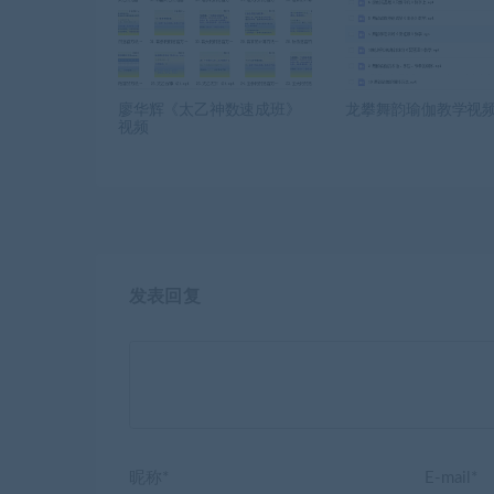
廖华辉《太乙神数速成班》
龙攀舞韵瑜伽教学视
视频
发表回复
昵称*
E-mail*