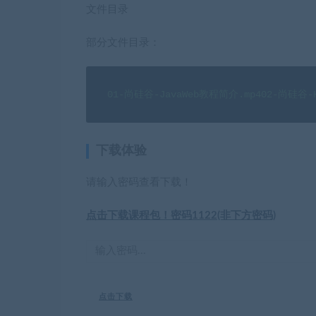
文件目录
部分文件目录：
01-尚硅谷-JavaWeb教程简介.mp402-尚硅谷
下载体验
请输入密码查看下载！
点击下载课程包！密码1122(非下方密码)
点击下载