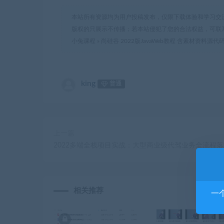
本站所有资源均为用户投稿发布，仅限下载体验和学习交
版权的只展示不传播；若本站侵犯了您的合法权益，可联
小兔课程
»
尚硅谷 2022版JavaWeb教程 含素材资料源代
king
普通
上一篇
2022多端全栈项目实战：大型商业级代驾业务全流程落
相关推荐
一