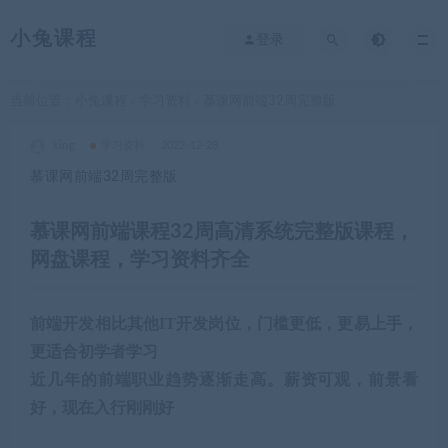
小兔课程
登录
当前位置：
小兔课程
学习资料
慕课网前端32周完整版
>
>
king
学习资料
2022-12-28
慕课网前端32周完整版
慕课网前端课程32周高清系统完整版课程，
网盘课程，学习资料齐全
前端开发相比其他IT开发岗位，门槛更低，更易上手，
更适合初学者学习
近几年的前端职业趋势逐渐走高。薪资可观，前景看
好，现在入行刚刚好