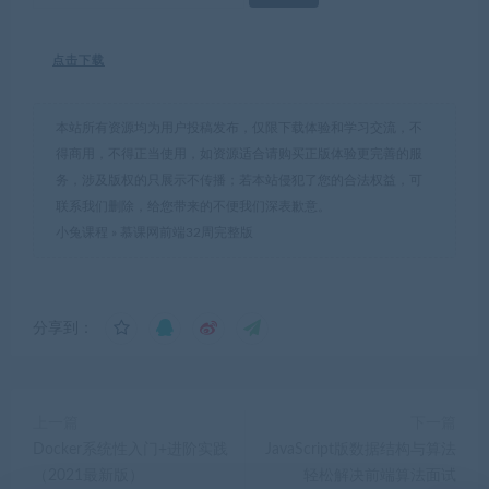
点击下载
本站所有资源均为用户投稿发布，仅限下载体验和学习交流，不
得商用，不得正当使用，如资源适合请购买正版体验更完善的服
务，涉及版权的只展示不传播；若本站侵犯了您的合法权益，可
联系我们删除，给您带来的不便我们深表歉意。
小兔课程
»
慕课网前端32周完整版
分享到：
上一篇
下一篇
Docker系统性入门+进阶实践
JavaScript版数据结构与算法
（2021最新版）
轻松解决前端算法面试