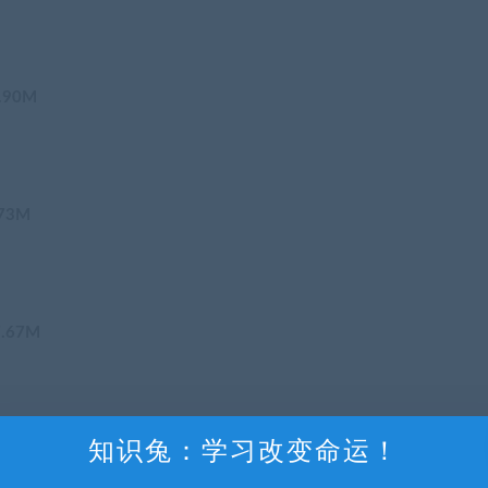
.90M
73M
.67M
知识兔：学习改变命运！