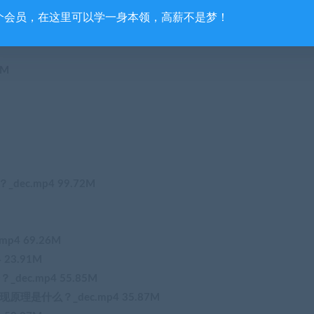
个会员，在这里可以学一身本领，高薪不是梦！
1M
dec.mp4 99.72M
p4 69.26M
 23.91M
_dec.mp4 55.85M
现原理是什么？_dec.mp4 35.87M