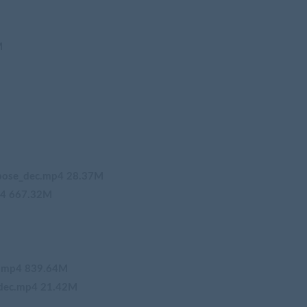
M
se_dec.mp4 28.37M
 667.32M
.mp4 839.64M
ec.mp4 21.42M