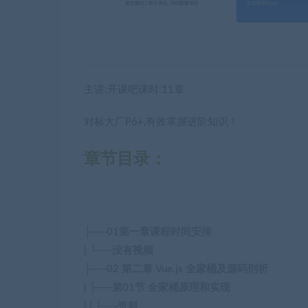
主讲:开课吧课时:11章
对标大厂P6+,有效掌握进阶知识！
章节目录：
├──01第一章课程时间安排
| └──没有视频
├──02 第二章 Vue.js 全家桶及源码剖析
| ├──第01节 全家桶原理和实现
| | ├──资料