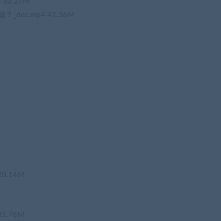
 50.27M
_dec.mp4 42.36M
20.14M
81.78M