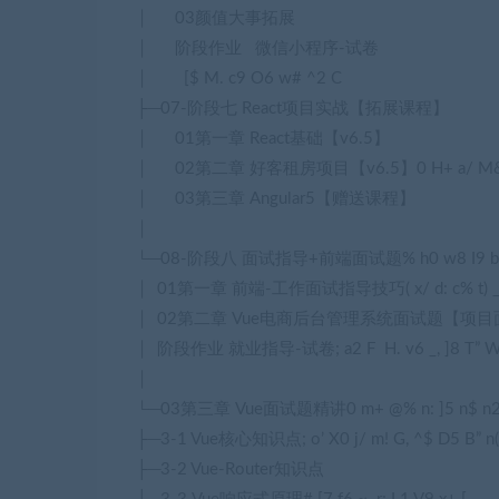
│ 03颜值大事拓展
│ 阶段作业 微信小程序-试卷
│
[$ M. c9 O6 w# ^2 C
├─07-阶段七 React项目实战【拓展课程】
│ 01第一章 React基础【v6.5】
│ 02第二章 好客租房项目【v6.5】
0 H+ a/ M
│ 03第三章 Angular5【赠送课程】
│
└─08-阶段八 面试指导+前端面试题
% h0 w8 I9 b
│ 01第一章 前端-工作面试指导技巧
( x/ d: c% t) 
│ 02第二章 Vue电商后台管理系统面试题【项
│ 阶段作业 就业指导-试卷
; a2 F H. v6 _, ]8 T” W
│
└─03第三章 Vue面试题精讲
0 m+ @% n: ]5 n$ n2
├─3-1 Vue核心知识点
; o’ X0 j/ m! G, ^$ D5 B” n(
├─3-2 Vue-Router知识点