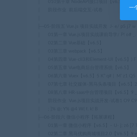
│ 010第十章 NodeAPI接口项目【v6.5】
一
│ 阶段作业 前后端交互-试卷
│
├─05-阶段五 Vue.js 项目实战开发
J- e/ p5 j7 w
│ 01第一章 Vue.js项目实战课前导学
/ P! o# _
│ 02第二章 Vue基础【v6.5】
│ 03第三章 webpack【v6.5】
│ 04第四章 Vue-cli3和Element-UI【v6.5】
) 
│ 05第五章 Vue电商后台管理系统【v6.5】
│ 06第六章 Vuex【v6.5】
5 K” q# | M’ z1 Q5 ^
│ 07第七章 社交媒体-黑马头条项目【v6.5】
2
│ 08第八章 HR-saas中台管理项目【v6.5】
9 
│ 阶段作业 Vue.js项目实战开发-试卷
1 O9 C9
│
; ]% @: Y% @4 W( f. k! B
├─06-阶段六 微信小程序【拓展课程】
│ 01第一章 微信小程序【v6.5】
– U- j; z6 [7
│ 02第二章 黑马优购商城项目2.0【V6.5】
9 