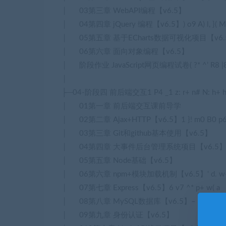
│ 03第三章 WebAPI编程【v6.5】
│ 04第四章 jQuery 编程【v6.5】
) o9 A) l, }( M
│ 05第五章 基于ECharts数据可视化项目【v6.
│ 06第六章 面向对象编程【v6.5】
│ 阶段作业 JavaScript网页编程试卷
( ?* ^’ R8 |
│
├─04-阶段四 前后端交互
1 P4 _1 z: r+ n# N: h+ 
│ 01第一章 前后端交互课前导学
│ 02第二章 Ajax+HTTP【v6.5】
1 }! m0 B0 p6
│ 03第三章 Git和github基本使用【v6.5】
│ 04第四章 大事件后台管理系统项目【v6.5
│ 05第五章 Node基础【v6.5】
│ 06第六章 npm+模块加载机制【v6.5】
‘ d. w
│ 07第七章 Express【v6.5】
6 v7 ^* p+ w( a
│ 08第八章 MySQL数据库【v6.5】
– J* ^- E” 
│ 09第九章 身份认证【v6.5】