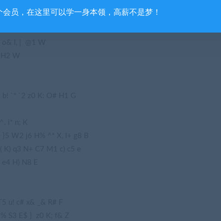
个会员，在这里可以学一身本领，高薪不是梦！
 o& I, | @1 W
. H2 W
F b! `* `2 z0 K: O# H1 G
. i* n; K
 }5 W2 j6 H% ^* X, I+ g8 B
_( K) q3 N+ C7 M1 c) c5 e
 e4 H) N8 E
 T5 u! c# x& _& R# F
e% S3 E$ } z0 K; f& Z