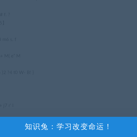
# f. ?
5】
8 m6 s. f
h+ M( e” M
 }2 ?4 t0 W- B! }
】
+ j7 r’ I
~0 e. J
知识兔：学习改变命运！