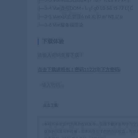
├─3-3 Vue响应式原理
# [7 f6 ~ r; L1 V9 x+ [
├─3-4 Vue虚拟DOM
– l. y! q0 L0 S& I5 ?7 L( C
├─3-5 Vuex状态管理
6 n4 X; |0 e/ N1 l/ o
└─3-6 Vue服务端渲染
下载体验
请输入密码查看下载！
点击下载课程包！密码1122(非下方密码)
点击下载
本站所有资源均为用户投稿发布，仅限下载体验和学习交
版权的只展示不传播；若本站侵犯了您的合法权益，可联