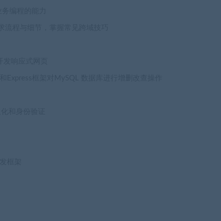
业务编程的能力
 请求流程与细节，掌握常见跨域技巧
m等开发响应式网页
和Express框架对MySQL 数据库进行增删改查操作
的持久化和身份验证
行开发框架