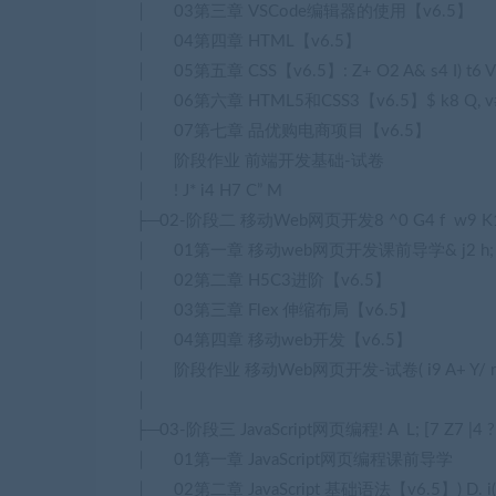
│ 03第三章 VSCode编辑器的使用【v6.5】
│ 04第四章 HTML【v6.5】
│ 05第五章 CSS【v6.5】
: Z+ O2 A& s4 I) t6 V’
│ 06第六章 HTML5和CSS3【v6.5】
$ k8 Q, v#
│ 07第七章 品优购电商项目【v6.5】
│ 阶段作业 前端开发基础-试卷
│
! J* i4 H7 C” M
├─02-阶段二 移动Web网页开发
8 ^0 G4 f w9 K1
│ 01第一章 移动web网页开发课前导学
& j2 h;
│ 02第二章 H5C3进阶【v6.5】
│ 03第三章 Flex 伸缩布局【v6.5】
│ 04第四章 移动web开发【v6.5】
│ 阶段作业 移动Web网页开发-试卷
( i9 A+ Y/ 
│
├─03-阶段三 JavaScript网页编程
! A L; [7 Z7 |4 ?
│ 01第一章 JavaScript网页编程课前导学
│ 02第二章 JavaScript 基础语法【v6.5】
) D. 