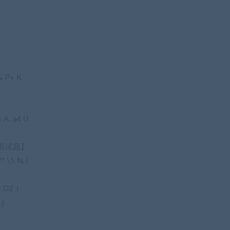
& P+ K
: A. a4 U `
_
目面试题】
* \5 N, |
 D2 J
 j