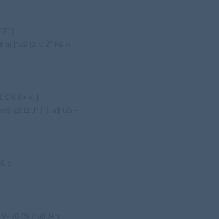
 F” {
 n) ]’ u2 {2 \: Z” P& n
 C% K+ v. }
 m$ g2 t2 J* [ |. n$ U5 ~
r& c
i( V- s0 f% i: u8 J+ y