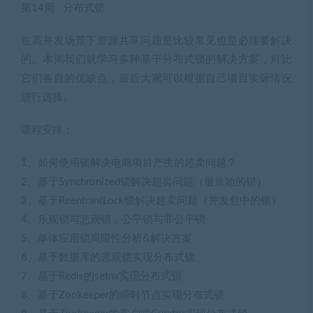
第14周 分布式锁
在高并发场景下资源共享问题是比较常见也是必须要解决
的。本周我们就学习多种基于分布式锁的解决方案，对比
它们各自的优缺点，最后大家可以根据自己项目实际情况
进行选择。
课程安排：
1、如何使用锁解决电商项目产生的超卖问题？
2、基于Synchronized锁解决超卖问题（最原始的锁）
3、基于ReentrantLock锁解决超卖问题（并发包中的锁）
4、乐观锁与悲观锁，公平锁与非公平锁
5、单体应用锁局限性分析&解决方案
6、基于数据库的悲观锁实现分布式锁
7、基于Redis的setnx实现分布式锁
8、基于Zookeeper的瞬时节点实现分布式锁