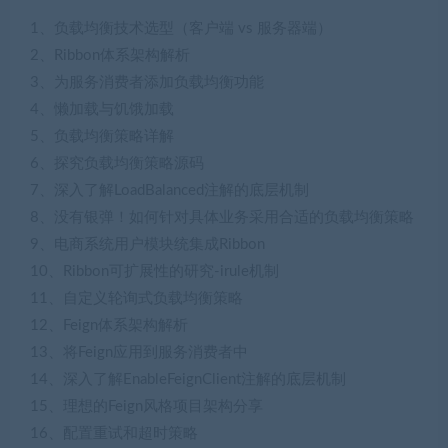
1、负载均衡技术选型（客户端 vs 服务器端）
2、Ribbon体系架构解析
3、为服务消费者添加负载均衡功能
4、懒加载与饥饿加载
5、负载均衡策略详解
6、探究负载均衡策略源码
7、深入了解LoadBalanced注解的底层机制
8、没有银弹！如何针对具体业务采用合适的负载均衡策略
9、电商系统用户模块统集成Ribbon
10、Ribbon可扩展性的研究-irule机制
11、自定义轮询式负载均衡策略
12、Feign体系架构解析
13、将Feign应用到服务消费者中
14、深入了解EnableFeignClient注解的底层机制
15、理想的Feign风格项目架构分享
16、配置重试和超时策略