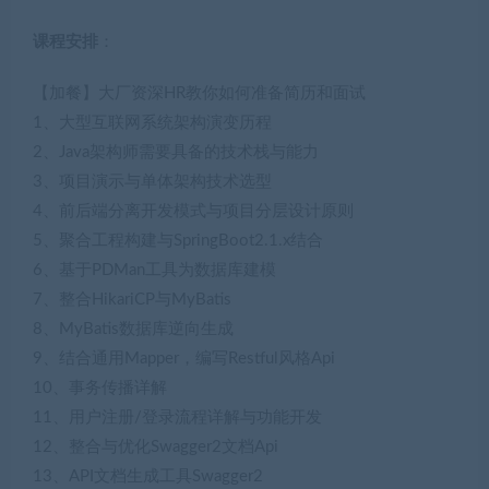
课程安排
：
【加餐】大厂资深HR教你如何准备简历和面试
1、大型互联网系统架构演变历程
2、Java架构师需要具备的技术栈与能力
3、项目演示与单体架构技术选型
4、前后端分离开发模式与项目分层设计原则
5、聚合工程构建与SpringBoot2.1.x结合
6、基于PDMan工具为数据库建模
7、整合HikariCP与MyBatis
8、MyBatis数据库逆向生成
9、结合通用Mapper，编写Restful风格Api
10、事务传播详解
11、用户注册/登录流程详解与功能开发
12、整合与优化Swagger2文档Api
13、API文档生成工具Swagger2