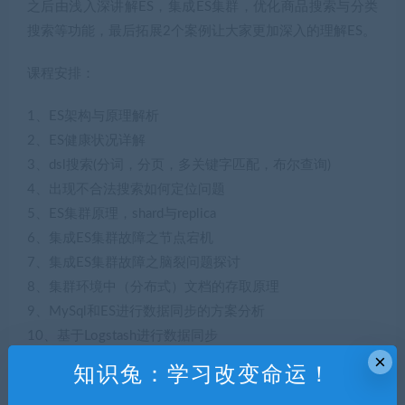
之后由浅入深讲解ES，集成ES集群，优化商品搜索与分类
搜索等功能，最后拓展2个案例让大家更加深入的理解ES。
课程安排：
1、ES架构与原理解析
2、ES健康状况详解
3、dsl搜索(分词，分页，多关键字匹配，布尔查询)
4、出现不合法搜索如何定位问题
5、ES集群原理，shard与replica
6、集成ES集群故障之节点宕机
7、集成ES集群故障之脑裂问题探讨
8、集群环境中（分布式）文档的存取原理
9、MySql和ES进行数据同步的方案分析
10、基于Logstash进行数据同步
×
11、基于ES实现商品搜索与分类搜索
知识兔：学习改变命运！
12、ES深度分页下会带来怎样的性能问题