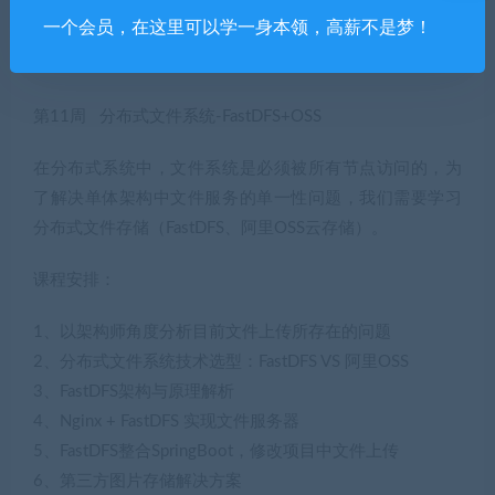
13、大数据量下该如何使用Scoll滚动技术进行搜索
一个会员，在这里可以学一身本领，高薪不是梦！
14、ES拓展 – 基于Geo的地理坐标搜索实现
15、ES拓展 – 社交案例，距离我几公里内的好友
第11周 分布式文件系统-FastDFS+OSS
在分布式系统中，文件系统是必须被所有节点访问的，为
了解决单体架构中文件服务的单一性问题，我们需要学习
分布式文件存储（FastDFS、阿里OSS云存储）。
课程安排：
1、以架构师角度分析目前文件上传所存在的问题
2、分布式文件系统技术选型：FastDFS VS 阿里OSS
3、FastDFS架构与原理解析
4、Nginx + FastDFS 实现文件服务器
5、FastDFS整合SpringBoot，修改项目中文件上传
6、第三方图片存储解决方案