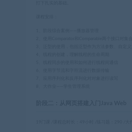
打下扎实的基础。
课程安排：
1、阶段综合案例——播放器管理
2、使用Comparator和Comparable两个接口对
3、泛型的使用，包括泛型作为方法参数、自定义
4、线程的创建，理解线程的生命周期
5、线程同步的使用和如何进行线程间通信
6、使用字节流和字符流进行数据传输
7、应用序列化和反序列化对对象进行读写
8、大作业——学生管理系统
阶段二：从网页搭建入门Java Web
19门课
/
课程总时长：49小时
/
练习题：290
/
大