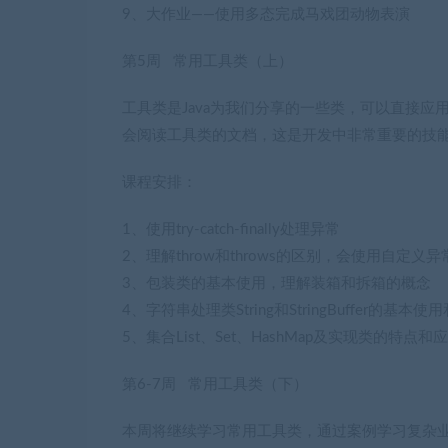
9、大作业——使用多态完成马戏团动物表演
第5周 常用工具类（上）
工具类是Java为我们分享的一些类，可以直接
会阅读工具类的文档，这是开发中非常重要的技
课程安排：
1、使用try-catch-finally处理异常
2、理解throw和throws的区别，会使用自定义
3、包装类的基本使用，理解装箱和拆箱的概念
4、字符串处理类String和StringBuffer的基本
5、集合List、Set、HashMap及实现类的特点和
第6-7周 常用工具类（下）
本周将继续学习常用工具类，通过案例学习复杂