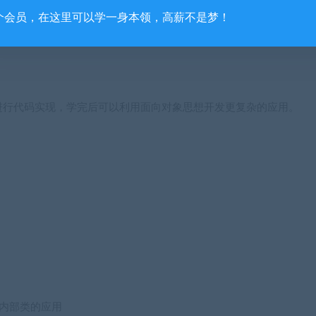
个会员，在这里可以学一身本领，高薪不是梦！
进行代码实现，学完后可以利用面向对象思想开发更复杂的应用。
内部类的应用