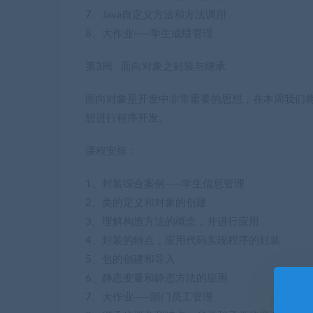
7、Java自定义方法和方法调用
8、大作业——学生成绩管理
第3周 面向对象之封装与继承
面向对象是开发中非常重要的思想，在本周我们
想进行程序开发。
课程安排：
1、封装综合案例——学生信息管理
2、类的定义和对象的创建
3、理解构造方法的概念，并进行应用
4、封装的特点，应用代码实现程序的封装
5、包的创建和导入
6、静态变量和静态方法的应用
7、大作业——部门员工管理