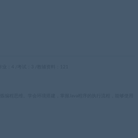
作业：4
/
考试：3
/
教辅资料：121
，锻炼编程思维。学会环境搭建，掌握Java程序的执行流程，能够使用