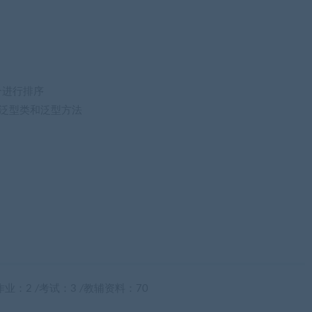
集合进行排序
泛型类和泛型方法
作业：2
/
考试：3
/
教辅资料：70