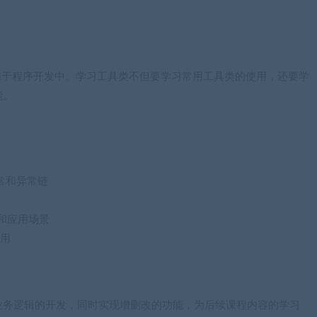
应用于程序开发中。学习工具类不但要学习常用工具类的使用，还要学
能。
异常和异常链
使用和应用场景
应用
业务逻辑的开发，同时实现增删改的功能，为后续课程内容的学习