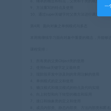
8、继承的概念和特点，父类和子类的概念及应用
一
9、方法重写的特点及使用
10、通过super关键字对父类方法进行调用
第4周 面向对象之单例模式与多态
本周将继续学习面向对象中重要的概念，并能够
课程安排：
1、所有类的父类Object类的使用
2、使用final关键字定义最终类
3、现阶段开发中涉及到的常用注解的使用
4、单例模式的定义和使用
5、懒汉模式和饿汉模式的特点及代码实现
6、向上转型和向下转型的概念和应用
7、接口和抽象类的定义和使用
8、成员内部类、静态内部类、方法内部类和匿名