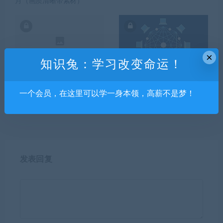
月（画质清晰带素材）
×
知识兔：学习改变命运！
手帐入门课：带着手帐看世
千锋小白必看区块链从入门
界-褚睿琦（149元）
到精通教程
一个会员，在这里可以学一身本领，高薪不是梦！
发表回复