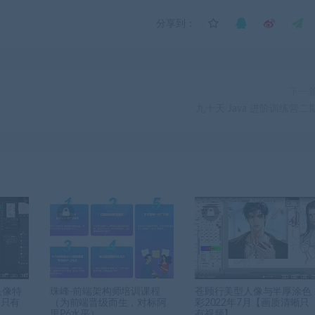
分享到：
下一
九十天 Java 进阶训练营二
头像特
珠峰-前端架构师培训课程
苍顾行美型人像与半厚涂色
【只有
（为前端晋级而生，对标阿
彩2022年7月【画质清晰只
里P6水平）
有视频】