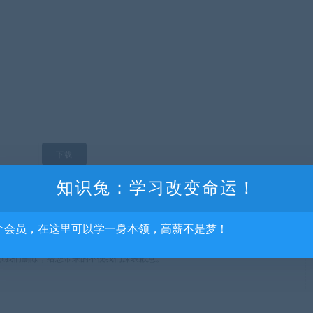
知识兔：学习改变命运！
个会员，在这里可以学一身本领，高薪不是梦！
流，不得商用，不得正当使用，如资源适合请购买正版体验更完善的服务，涉及
系我们删除，给您带来的不便我们深表歉意。