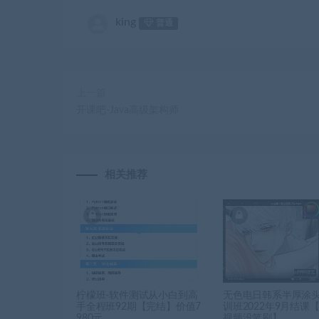
king
普通
上一篇
开课吧-Java高级架构师
相关推荐
柠檬班-软件测试从小白到高
无色电日韩系半厚涂
手全程班92期【完结】价值7
训班2022年9月结课
980元
视频没笔刷】