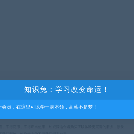
知识兔：学习改变命运！
个会员，在这里可以学一身本领，高薪不是梦！
流，不得商用，不得正当使用，如资源适合请购买正版体验更完善的服务，涉及
系我们删除，给您带来的不便我们深表歉意。