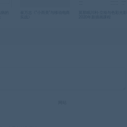
温病的
崔万志《“小而美”与移动电商
莫那眠川利-立绘与色彩光影
论
实战》
2020年新插画课程
网站