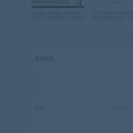
山药酱（药锅锅）日系游戏
北京中医药大学牛阳
立绘设计进阶班2019(第2期)
辨证理论及寒温统一
发表回复
昵称*
E-mail*