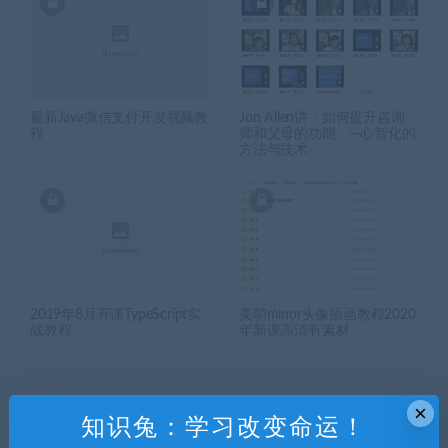
最新Java微信支付开发视频教
Jon Allen讲「如何提升咨询
程
师和父母的功能」—心智化的
方法与技术
2019年8月开课TypeScript实
美萌minor头像插画教程2020
战教程
年新课高清有素材
×
知识兔：学习改变命运！