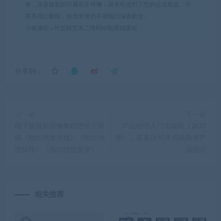
务，涉及版权的只展示不传播；若本站侵犯了您的合法权益，可
联系我们删除，给您带来的不便我们深表歉意。
小兔课程
»
叶思秋艺术二维码绘制基础课程
分享到：
上一篇
下一篇
电子版摄影摄像教程绝世三部
产品经理入门实战班（第31
曲《拍出绝世光线》《拍出绝
期），零基础90天成就靠谱产
世佳作》《拍出绝世美资》
品经理
相关推荐