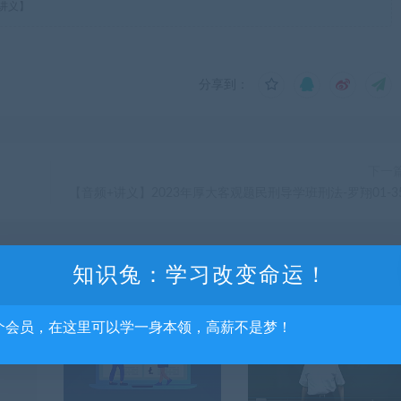
+讲义】
分享到：
下一
【音频+讲义】2023年厚大客观题民刑导学班刑法-罗翔01-3
知识兔：学习改变命运！
个会员，在这里可以学一身本领，高薪不是梦！