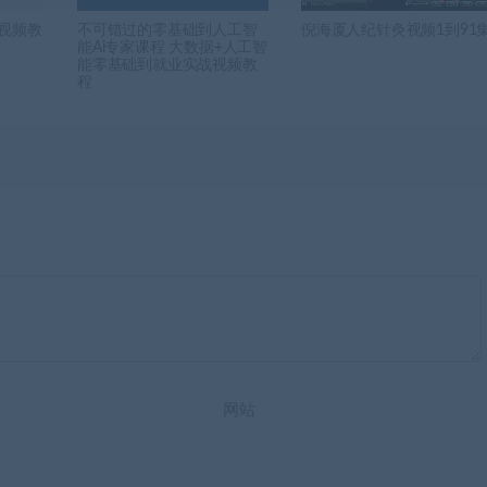
C视频教
不可错过的零基础到人工智
倪海厦人纪针灸视频1到91
能Ai专家课程 大数据+人工智
能零基础到就业实战视频教
程
网站