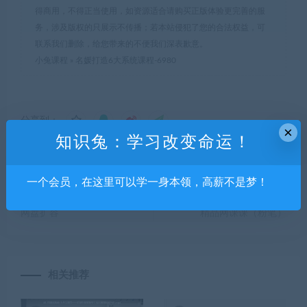
得商用，不得正当使用，如资源适合请购买正版体验更完善的服
务，涉及版权的只展示不传播；若本站侵犯了您的合法权益，可
联系我们删除，给您带来的不便我们深表歉意。
小兔课程
»
名媛打造6大系统课程-6980
分享到：
×
知识兔：学习改变命运！
上一篇
下一篇
一个会员，在这里可以学一身本领，高薪不是梦！
网盘扩容技术教程-如何百度
2023事业单位联考ABCDE类
网盘扩容
精品网课课（粉笔）
相关推荐