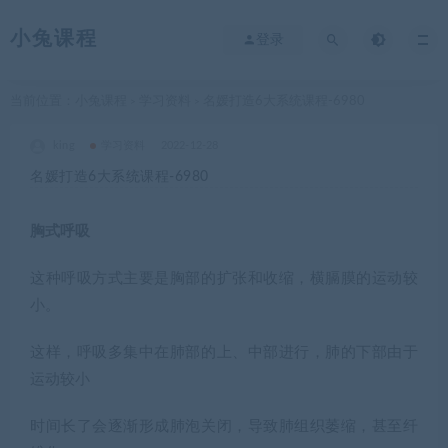
小兔课程
登录
当前位置：
小兔课程
学习资料
名媛打造6大系统课程-6980
>
>
king
学习资料
2022-12-28
名媛打造6大系统课程-6980
胸式呼吸
这种呼吸方式主要是胸部的扩张和收缩，横膈膜的运动较
小。
这样，呼吸多集中在肺部的上、中部进行，肺的下部由于
运动较小
时间长了会逐渐形成肺泡关闭，导致肺组织萎缩，甚至纤