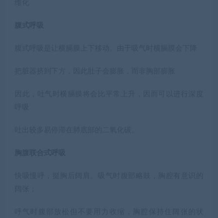
维化
腹式呼吸
腹式呼吸是让横膈膜上下移动。由于吸气时横膈膜会下降
把脏器挤到下方，因此肚子会膨胀，而非胸部膨胀
因此，吐气时横膈膜将会比平常上升，因而可以进行深度
呼吸
吐出较多易停滞在肺底部的二氧化碳。
胸腹联合式呼吸
快吸慢呼，挺胸后阔肩。吸气时腹部略鼓，胸腔有意识的
阔张；
呼气时腹部放松但不要用力收缩，胸腔保持住阔张的状