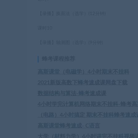
【录播】换面法（选学）
(12分钟)
课时10
【录播】轴测图（选学）
(9分钟)
蜂考课程推荐
高斯课堂（电磁学）4小时期末不挂科
2021新版高数下蜂考速成课网盘下载
数据结构与算法-蜂考速成课
4小时学完计算机网络期末不挂科-蜂考高
（电路）4小时搞定 期末不挂科蜂考速成
高斯课堂蜂考速成- C语言
大学（材料力学）4小时讲完不挂科视频