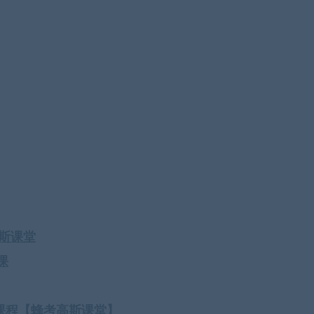
斯课堂
课
课程【蜂考高斯课堂】