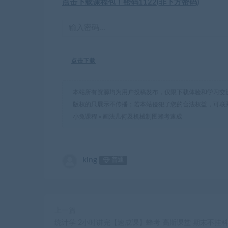
点击下载课程包！密码1122(非下方密码)
点击下载
本站所有资源均为用户投稿发布，仅限下载体验和学习交
版权的只展示不传播；若本站侵犯了您的合法权益，可联
小兔课程
»
画法几何及机械制图蜂考速成
king
普通
上一篇
统计学 2小时讲完【速成课】蜂考 高斯课堂 期末不挂