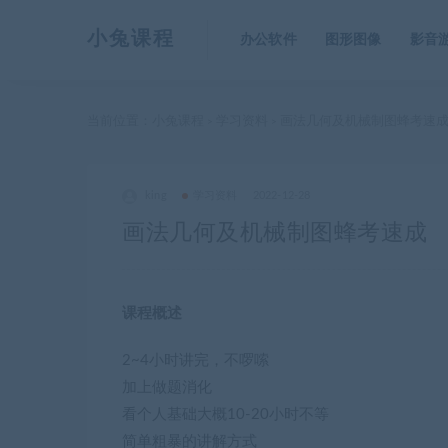
小兔课程
办公软件
图形图像
影音
当前位置：
小兔课程
学习资料
画法几何及机械制图蜂考速
>
>
king
学习资料
2022-12-28
画法几何及机械制图蜂考速成
课程概述
2~4小时讲完，不啰嗦
加上做题消化
看个人基础大概10-20小时不等
简单粗暴的讲解方式