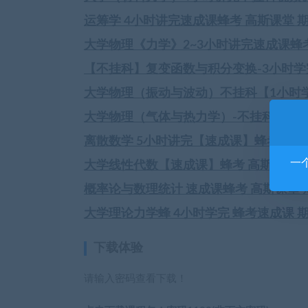
运筹学 4小时讲完速成课蜂考 高斯课堂 
大学物理《力学》2~3小时讲完速成课蜂
【不挂科】复变函数与积分变换-3小时
大学物理（振动与波动）不挂科【1小时
大学物理（气体与热力学）-不挂科【2
离散数学 5小时讲完【速成课】蜂考 高斯
一
大学线性代数【速成课】蜂考 高斯课堂 
概率论与数理统计 速成课蜂考 高斯课堂
大学理论力学蜂 4小时学完 蜂考速成课 
下载体验
请输入密码查看下载！