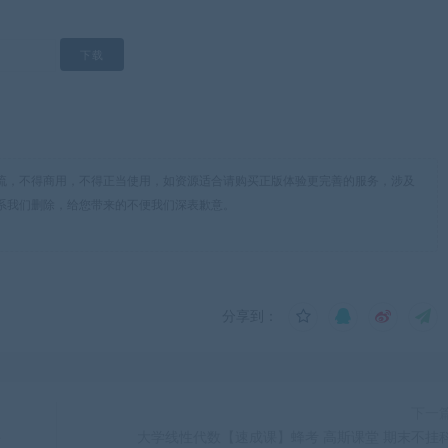
流，不得商用，不得正当使用，如资源适合请购买正版体验更完善的服务，涉及
系我们删除，给您带来的不便我们深表歉意。
分享到：
下一
科
大学线性代数【速成课】蜂考 高斯课堂 期末不挂