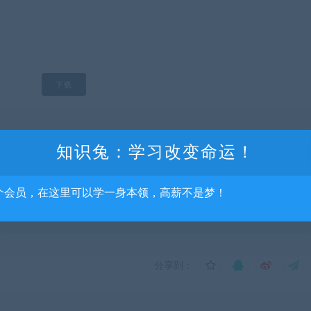
知识兔：学习改变命运！
流，不得商用，不得正当使用，如资源适合请购买正版体验更完善的服务，涉及
系我们删除，给您带来的不便我们深表歉意。
个会员，在这里可以学一身本领，高薪不是梦！
在线-姜明月）
分享到：