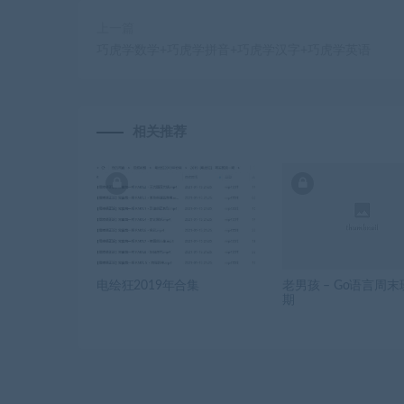
上一篇
巧虎学数学+巧虎学拼音+巧虎学汉字+巧虎学英语
相关推荐
电绘狂2019年合集
老男孩 – Go语言周末
期