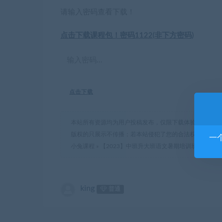
请输入密码查看下载！
点击下载课程包！密码1122(非下方密码)
点击下载
本站所有资源均为用户投稿发布，仅限下载体验和学习交
版权的只展示不传播；若本站侵犯了您的合法权益，可联
一
小兔课程
»
【2023】中班升大班语文暑期培训班（阅读A
king
普通