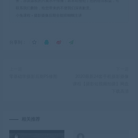
务，涉及版权的只展示不传播；若本站侵犯了您的合法权益，可
联系我们删除，给您带来的不便我们深表歉意。
小兔课程
»
摄影摄像后期全能班蝈蝈主讲
分享到：
上一篇
下一篇
零基础学摄影后期PS修图
2020最新24套手机摄影摄像
课程【摄影短视频拍摄】网盘
下载高清
相关推荐