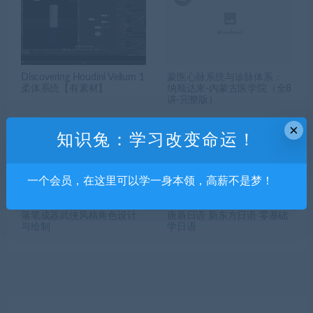
Discovering Houdini Vellum 1
蒙医心脉系统与诊脉体系：
柔体系统【有素材】
纳顺达来-内蒙古医学院（全8
讲·完整版）
×
知识兔：学习改变命运！
一个会员，在这里可以学一身本领，高薪不是梦！
落笔成器武侠风格角色设计
唐盾日语 新东方日语 零基础
与绘制
学日语