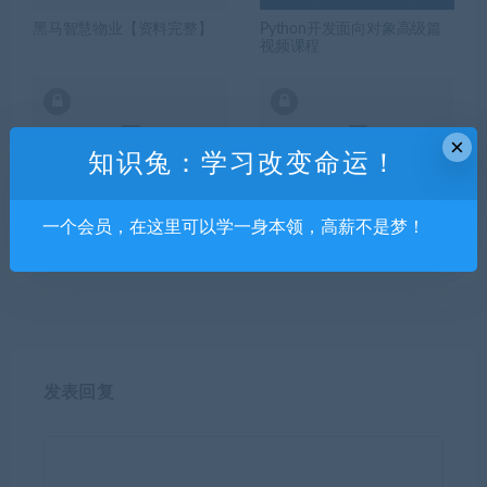
黑马智慧物业【资料完整】
Python开发面向对象高级篇
视频课程
×
知识兔：学习改变命运！
一个会员，在这里可以学一身本领，高薪不是梦！
明王道日语考研强化班完型
JS++不一样的前端开发学习
专项课【230】
之路
发表回复