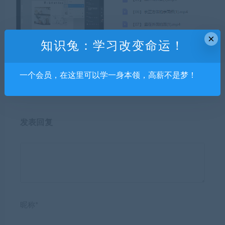
×
知识兔：学习改变命运！
大元速写团练2020年9月结课
乐乐课堂-小学五年级数学课
【有笔刷素材】
程上下册
一个会员，在这里可以学一身本领，高薪不是梦！
发表回复
昵称*