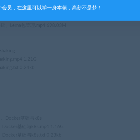
pt运行原理及内存管理.txt 0.27kb
个会员，在这里可以学一身本领，高薪不是梦！
k基础、Lerna包管理
础、Lerna包管理.mp4 698.03M
haking
king.mp4 1.21G
ing.txt 0.24kb
、Docker基础与k8s
cker基础与k8s.mp4 1.16G
ker基础与k8s.txt 0.23kb