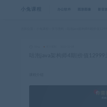
小兔课程
办公软件
图形图像
影音
当前位置：
小兔课程
学习资料
咕泡java架构师4期|价值129
>
>
king
学习资料
2022-12-28
咕泡java架构师4期|价值12999
课程介绍